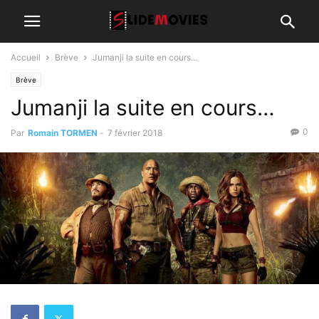
Accueil
Brève
Jumanji la suite en cours…
Brève
Jumanji la suite en cours…
0
Par
Romain TORMEN
-
7 février 2018