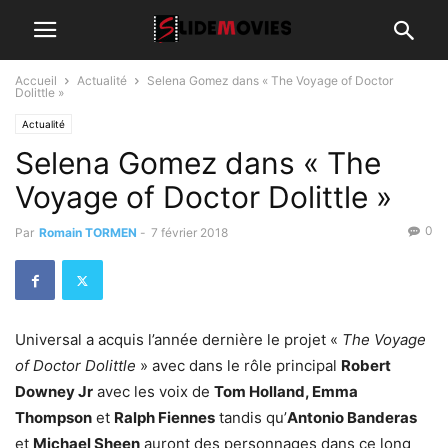
Accueil
Actualité
Selena Gomez dans « The Voyage of Doctor
Dolittle »
Actualité
Selena Gomez dans « The
Voyage of Doctor Dolittle »
0
Par
Romain TORMEN
-
7 février 2018
Universal a acquis l’année dernière le projet «
The Voyage
of Doctor Dolittle
» avec dans le rôle principal
Robert
Downey Jr
avec les voix de
Tom Holland, Emma
Thompson
et
Ralph Fiennes
tandis qu’
Antonio Banderas
et
Michael Sheen
auront des personnages dans ce long