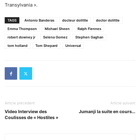
Transylvania ».
TAGS
Antonio Banderas
docteur dolittle
doctor dolittle
Emma Thompson
Michael Sheen
Ralph Fiennes
robert downey jr
Selena Gomez
Stephen Gaghan
tom holland
Tom Shepard
Universal
Article précédent
Article suivant
Video Interview des
Jumanji la suite en cours…
Coulisses de « Hostiles »