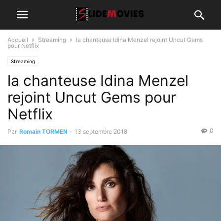
Accueil
Streaming
la chanteuse Idina Menzel rejoint Uncut Gems
pour Netflix
Streaming
la chanteuse Idina Menzel
rejoint Uncut Gems pour
Netflix
0
Par
Romain TORMEN
-
13 septembre 2018