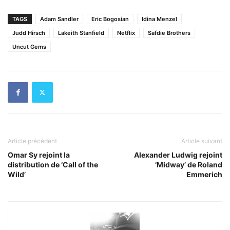
TAGS
Adam Sandler
Eric Bogosian
Idina Menzel
Judd Hirsch
Lakeith Stanfield
Netflix
Safdie Brothers
Uncut Gems
Article précédent
Article suivant
Omar Sy rejoint la
Alexander Ludwig rejoint
distribution de ‘Call of the
‘Midway’ de Roland
Wild’
Emmerich