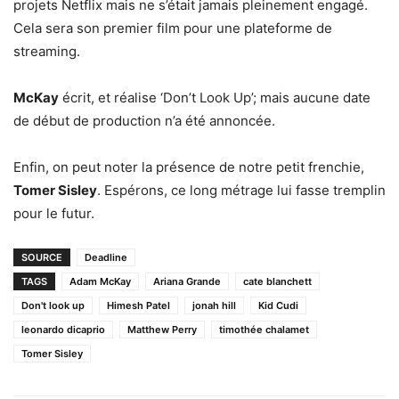
projets Netflix mais ne s’était jamais pleinement engagé.
Cela sera son premier film pour une plateforme de
streaming.
McKay
écrit, et réalise ‘Don’t Look Up’; mais aucune date
de début de production n’a été annoncée.
Enfin, on peut noter la présence de notre petit frenchie,
Tomer Sisley
. Espérons, ce long métrage lui fasse tremplin
pour le futur.
SOURCE
Deadline
TAGS
Adam McKay
Ariana Grande
cate blanchett
Don't look up
Himesh Patel
jonah hill
Kid Cudi
leonardo dicaprio
Matthew Perry
timothée chalamet
Tomer Sisley