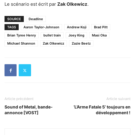
Le scénario est écrit par
Zak Olkewicz
.
SOURCE
Deadline
TAGS
Aaron Taylor-Johnson
Andrew Koji
Brad Pitt
Brian Tyree Henry
bullet train
Joey King
Masi Oka
Michael Shannon
Zak Olkewicz
Zazie Beetz
Article précédent
Article suivant
Sound of Metal, bande-
‘L’Arme Fatale 5’ toujours en
annonce [VOST]
développement !