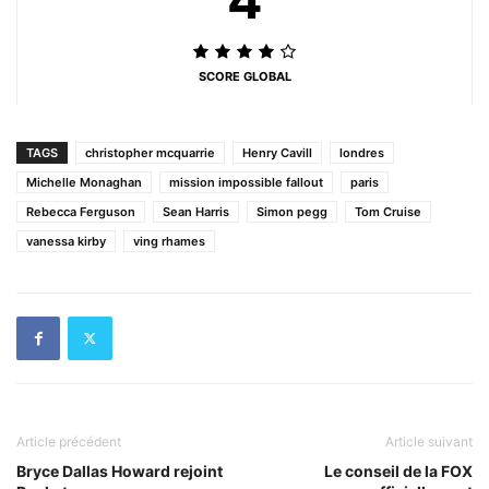
SCORE GLOBAL
TAGS
christopher mcquarrie
Henry Cavill
londres
Michelle Monaghan
mission impossible fallout
paris
Rebecca Ferguson
Sean Harris
Simon pegg
Tom Cruise
vanessa kirby
ving rhames
Article précédent
Article suivant
Bryce Dallas Howard rejoint
Le conseil de la FOX