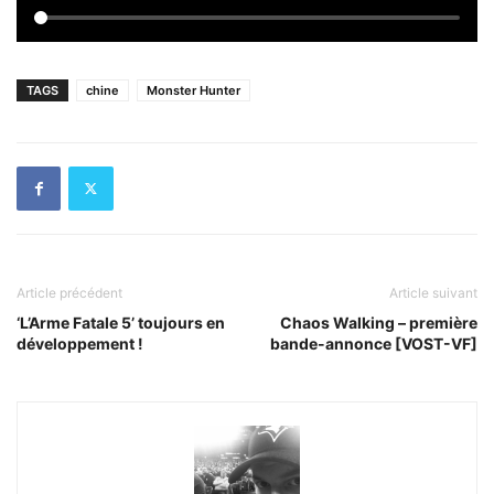
TAGS
chine
Monster Hunter
Article précédent
Article suivant
‘L’Arme Fatale 5’ toujours en
Chaos Walking – première
développement !
bande-annonce [VOST-VF]