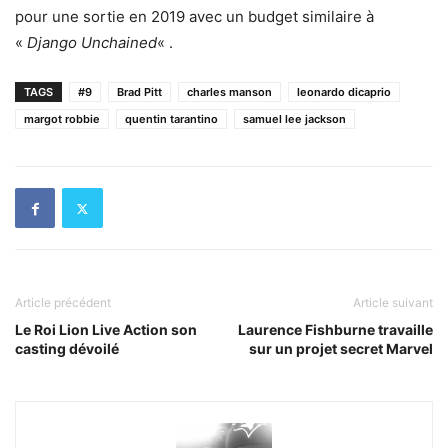
pour une sortie en 2019 avec un budget similaire à
«
Django Unchained
« .
TAGS
#9
Brad Pitt
charles manson
leonardo dicaprio
margot robbie
quentin tarantino
samuel lee jackson
Article précédent
Article suivant
Le Roi Lion Live Action son
Laurence Fishburne travaille
casting dévoilé
sur un projet secret Marvel