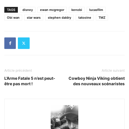
TAGS
disney
ewan mcgregor
kenobi
lucasfilm
Obi wan
star wars
stephen daldry
tatooine
TMZ
Article précédent
Article suivant
L’Arme Fatale 5 n’est peut-
Cowboy Ninja Viking obtient
être pas mort !
des nouveaux scénaristes