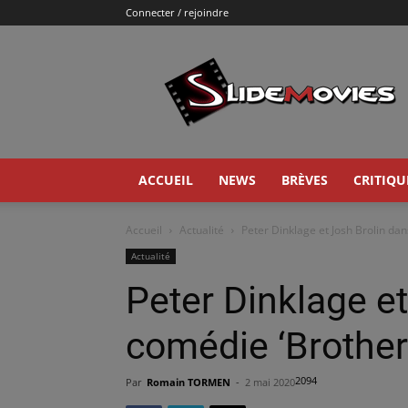
Connecter / rejoindre
Slidemovies
ACCUEIL
NEWS
BRÈVES
CRITIQU
Accueil
Actualité
Peter Dinklage et Josh Brolin dan
Actualité
Peter Dinklage et
comédie ‘Brother
2094
Par
Romain TORMEN
-
2 mai 2020