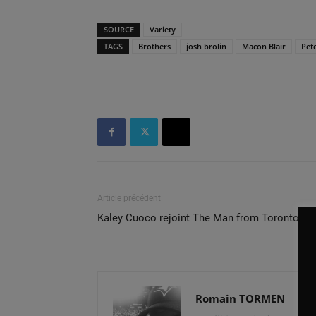
SOURCE
Variety
TAGS
Brothers
josh brolin
Macon Blair
Pet
Article précédent
Kaley Cuoco rejoint The Man from Toronto
Romain TORMEN