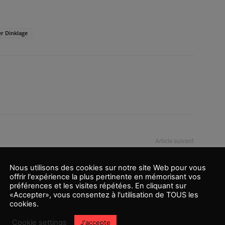
er Dinklage
Article suivant
Adam Driver rejoint ‘Yankee Comandante’ de
Jeff Nichols
Nous utilisons des cookies sur notre site Web pour vous
offrir l'expérience la plus pertinente en mémorisant vos
préférences et les visites répétées. En cliquant sur
«Accepter», vous consentez à l'utilisation de TOUS les
cookies.
Cookie settings
J'accepte