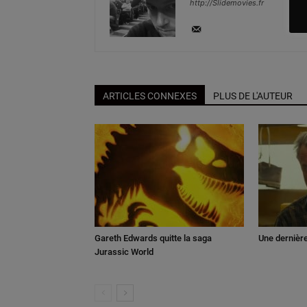
http://Slidemovies.fr
ARTICLES CONNEXES
PLUS DE L'AUTEUR
Gareth Edwards quitte la saga
Une dernièr
Jurassic World