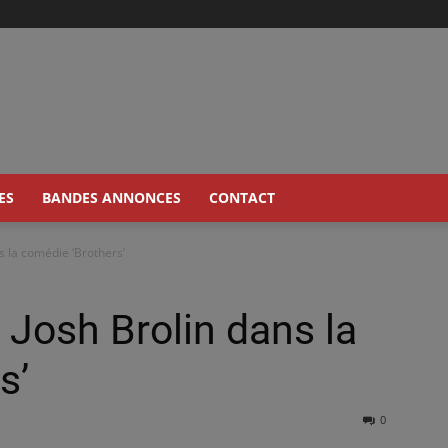
ES
BANDES ANNONCES
CONTACT
s la comédie ‘Brothers’
 Josh Brolin dans la
s’
0