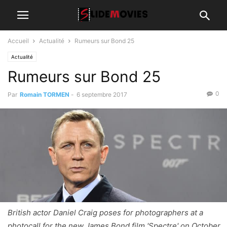
Accueil
Actualité
Rumeurs sur Bond 25
Actualité
Rumeurs sur Bond 25
0
Par
Romain TORMEN
-
6 septembre 2017
British actor Daniel Craig poses for photographers at a
photocall for the new James Bond film 'Spectre' on October