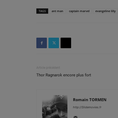
TAGS
ant man
captain marvel
evangeline lilly
Article précédent
Thor Ragnarok encore plus fort
Romain TORMEN
http://Slidemovies.fr