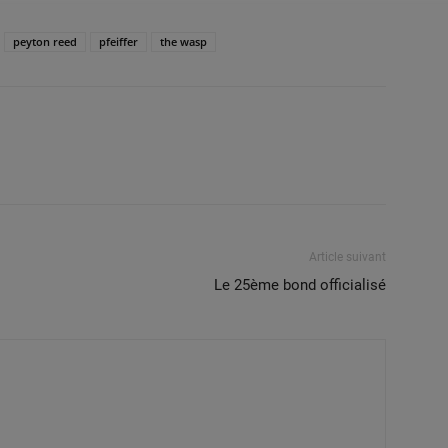
peyton reed
pfeiffer
the wasp
Article suivant
Le 25ème bond officialisé