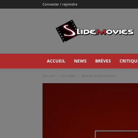
Connecter / rejoindre
Slidemovies
ACCUEIL
NEWS
BRÈVES
CRITIQU
Accueil
Actualité
Marvel Informations