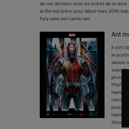
de ces derniers sous les ordres de la reine 
le film est prévu pour début mars 2019 réal
Fury sans son cache oeil.
Ant m
Il sort 
le proch
depuis l
sujet. D
photo, c
Pfeiffer
Hank Pym
retrouve
jouera B
Hank Pym
Ghost ma