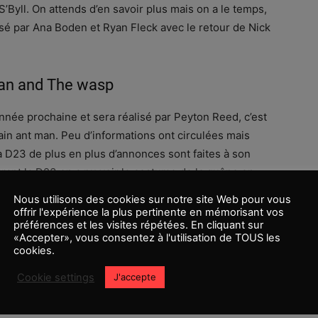
S’Byll. On attends d’en savoir plus mais on a le temps,
isé par Ana Boden et Ryan Fleck avec le retour de Nick
an and The wasp
l’année prochaine et sera réalisé par Peyton Reed, c’est
ain ant man. Peu d’informations ont circulées mais
a D23 de plus en plus d’annonces sont faites à son
urant la D23 on a pu voir le costume de la guêpe en
ette fois deux nouveaux s’ajoutent au casting. Michelle
Nous utilisons des cookies sur notre site Web pour vous
 jouera la mère de Hope (Evangeline Lilly), femme de
offrir l'expérience la plus pertinente en mémorisant vos
préférences et les visites répétées. En cliquant sur
, la question est dans quelle circonstance va t on la
«Accepter», vous consentez à l'utilisation de TOUS les
r ? . Autre et dernier ajout, Laurence Fishburne qui lui
cookies.
ill Foster un scientifique qui a beaucoup travailler avec
Cookie settings
J'accepte
. Côté méchant, on sait qu’il réponds au nom de The
is pour le moment rien n’a filtré sur lui.