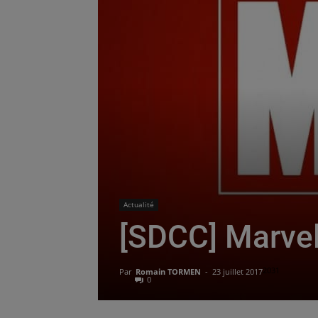
Actualité
[SDCC] Marvel
2031
Par
Romain TORMEN
-
23 juillet 2017
0