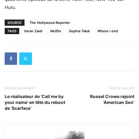
Hulu.
SOURCE
The Hollywood Reporter
TAGS
Imran Zaidi
Netflix
Sophia Takal
Where i end
Article précédent
Article suivant
Le réalisateur de ‘Call me by
Russel Crowe rejoint
your name’ en tête du reboot
‘American Son’
de ‘Scarface’