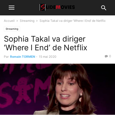
Accueil
Streaming
Sophia Takal va diriger ‘Where I End’ de Netflix
Streaming
Sophia Takal va diriger
‘Where I End’ de Netflix
0
Par
Romain TORMEN
-
15 mai 2020