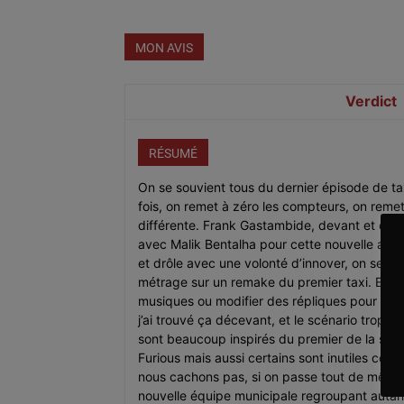
MON AVIS
Verdict
RÉSUMÉ
On se souvient tous du dernier épisode de tax
fois, on remet à zéro les compteurs, on reme
différente. Frank Gastambide, devant et derri
avec Malik Bentalha pour cette nouvelle ave
et drôle avec une volonté d’innover, on se re
métrage sur un remake du premier taxi. Entr
musiques ou modifier des répliques pour fai
j’ai trouvé ça décevant, et le scénario trop ca
sont beaucoup inspirés du premier de la saga,
Furious mais aussi certains sont inutiles com
nous cachons pas, si on passe tout de même
nouvelle équipe municipale regroupant autant