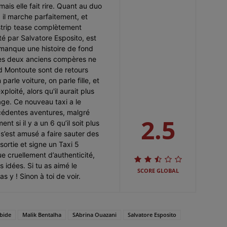
ais elle fait rire. Quant au duo
 il marche parfaitement, et
 strip tease complètement
é par Salvatore Esposito, est
i manque une histoire de fond
 les deux anciens compères ne
d Montoute sont de retours
rle voiture, on parle fille, et
loité, alors qu'il aurait plus
age. Ce nouveau taxi a le
cédentes aventures, malgré
2.5
 si il y a un 6 qu’il soit plus
s’est amusé a faire sauter des
sortie et signe un Taxi 5
 cruellement d’authenticité,
 idées. Si tu as aimé le
SCORE GLOBAL
 y ! Sinon à toi de voir.
bide
Malik Bentalha
SAbrina Ouazani
Salvatore Esposito