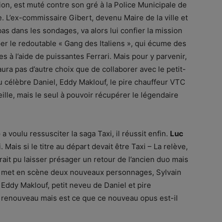
ion, est muté contre son gré à la Police Municipale de
e. L’ex-commissaire Gibert, devenu Maire de la ville et
bas dans les sondages, va alors lui confier la mission
er le redoutable « Gang des Italiens », qui écume des
es à l’aide de puissantes Ferrari. Mais pour y parvenir,
aura pas d’autre choix que de collaborer avec le petit-
 célèbre Daniel, Eddy Maklouf, le pire chauffeur VTC
ille, mais le seul à pouvoir récupérer le légendaire
e
a voulu ressusciter la saga Taxi, il réussit enfin.
Luc
. Mais si le titre au départ devait être Taxi – La relève,
urait pu laisser présager un retour de l’ancien duo mais
 et met en scène deux nouveaux personnages, Sylvain
et Eddy Maklouf, petit neveu de Daniel et pire
n renouveau mais est ce que ce nouveau opus est-il