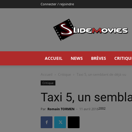
Connecter / rejoindre
Slidemovies
ACCUEIL
NEWS
BRÈVES
CRITIQU
Accueil
Critique
Taxi 5, un semblant de déjà vu
Critique
Taxi 5, un sembla
2002
Par
Romain TORMEN
-
11 avril 2018