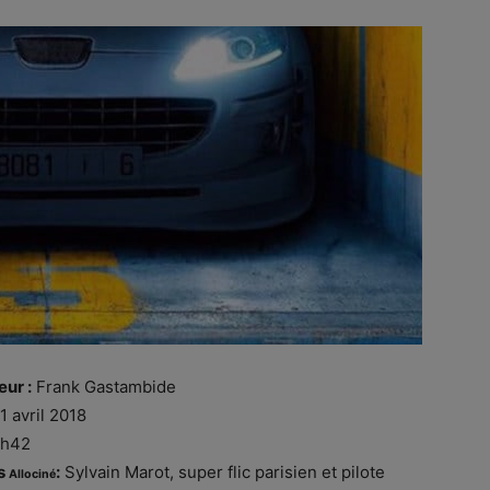
eur :
Frank Gastambide
1 avril 2018
1h42
s
:
Sylvain Marot, super flic parisien et pilote
Allociné