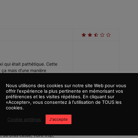
i qui était pathétique. Cette
t ça mais d’une manière
ère la caméra, fait équipe
nture. Avec un début cohérent
Nous utilisons des cookies sur notre site Web pour vous
trouve au fur à mesure du long
offrir l'expérience la plus pertinente en mémorisant vos
e reprendre des dialogues, des
préférences et les visites répétées. En cliquant sur
«Accepter», vous consentez à l'utilisation de TOUS les
re un semblant de renouveau,
cookies.
lqué. Certains plans, ou action,
 et aussi de celle de Fast &
Cookie settings
J'accepte
me un carambolage infini. Ne
 un bon moment, cette
 de bras cassé, voire trop,