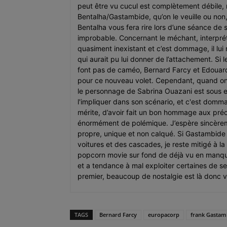
peut être vu cucul est complètement débile, m
Bentalha/Gastambide, qu’on le veuille ou non,
Bentalha vous fera rire lors d’une séance de
improbable. Concernant le méchant, interprét
quasiment inexistant et c’est dommage, il lu
qui aurait pu lui donner de l’attachement. Si
font pas de caméo, Bernard Farcy et Edouar
pour ce nouveau volet. Cependant, quand on pa
le personnage de Sabrina Ouazani est sous exp
l'impliquer dans son scénario, et c'est domm
mérite, d’avoir fait un bon hommage aux pré
énormément de polémique. J’espère sincèrement
propre, unique et non calqué. Si Gastambide 
voitures et des cascades, je reste mitigé à la 
popcorn movie sur fond de déjà vu en manque
et a tendance à mal exploiter certaines de ses
premier, beaucoup de nostalgie est là donc vas
TAGS
Bernard Farcy
europacorp
frank Gastam