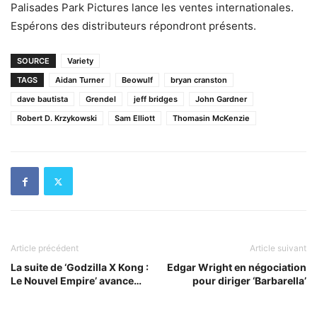
Palisades Park Pictures lance les ventes internationales.
Espérons des distributeurs répondront présents.
SOURCE
Variety
TAGS
Aidan Turner
Beowulf
bryan cranston
dave bautista
Grendel
jeff bridges
John Gardner
Robert D. Krzykowski
Sam Elliott
Thomasin McKenzie
Article précédent
Article suivant
La suite de ‘Godzilla X Kong :
Edgar Wright en négociation
Le Nouvel Empire’ avance…
pour diriger ‘Barbarella’