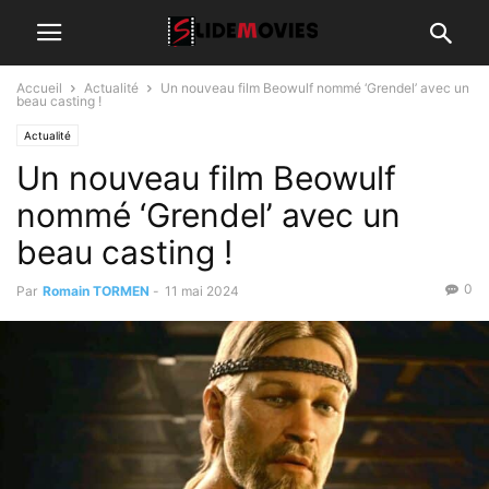
Accueil
Actualité
Un nouveau film Beowulf nommé ‘Grendel’ avec un
beau casting !
Actualité
Un nouveau film Beowulf
nommé ‘Grendel’ avec un
beau casting !
0
Par
Romain TORMEN
-
11 mai 2024