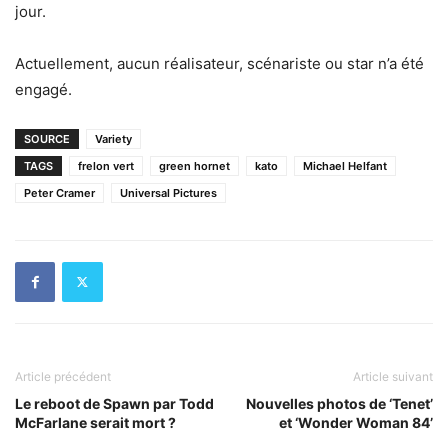
jour.
Actuellement, aucun réalisateur, scénariste ou star n’a été
engagé.
SOURCE
Variety
TAGS
frelon vert
green hornet
kato
Michael Helfant
Peter Cramer
Universal Pictures
Article précédent
Article suivant
Le reboot de Spawn par Todd
Nouvelles photos de ‘Tenet’
McFarlane serait mort ?
et ‘Wonder Woman 84’