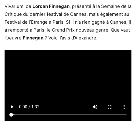
Vivarium, de
Lorcan Finnegan
, présenté à la Semaine de la
Critique du dernier festival de Cannes, mais également au
Festival de l’Etrange à Paris. Si il n’a rien gagné à Cannes, il
a remporté à Paris, le Grand Prix nouveau genre. Que vaut
l’oeuvre
Finnegan
? Voici l’avis d’Alexandre.