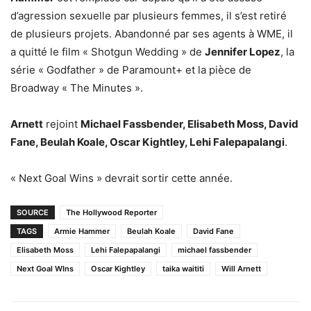
d’agression sexuelle par plusieurs femmes, il s’est retiré
de plusieurs projets. Abandonné par ses agents à WME, il
a quitté le film « Shotgun Wedding » de
Jennifer Lopez
, la
série « Godfather » de Paramount+ et la pièce de
Broadway « The Minutes ».
Arnett
rejoint
Michael Fassbender, Elisabeth Moss, David
Fane, Beulah Koale, Oscar Kightley, Lehi Falepapalangi
.
« Next Goal Wins » devrait sortir cette année.
SOURCE
The Hollywood Reporter
TAGS
Armie Hammer
Beulah Koale
David Fane
Elisabeth Moss
Lehi Falepapalangi
michael fassbender
Next Goal WIns
Oscar Kightley
taika waititi
Will Arnett