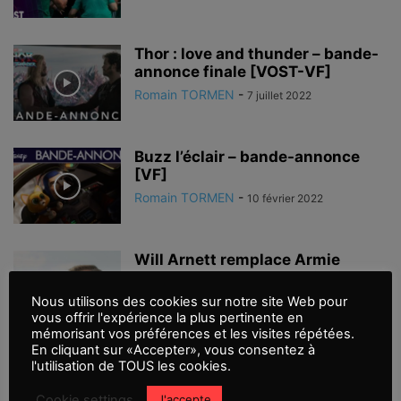
Thor : love and thunder – bande-
annonce finale [VOST-VF]
Romain TORMEN
-
7 juillet 2022
Buzz l’éclair – bande-annonce
[VF]
Romain TORMEN
-
10 février 2022
Will Arnett remplace Armie
Hammer dans le prochain film de
Taika...
Nous utilisons des cookies sur notre site Web pour
vous offrir l'expérience la plus pertinente en
Romain TORMEN
-
4 janvier 2022
mémorisant vos préférences et les visites répétées.
En cliquant sur «Accepter», vous consentez à
Chris Pratt sera dans ‘Thor Love
l'utilisation de TOUS les cookies.
and Thunder’
Cookie settings
J'accepte