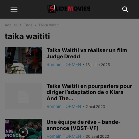
Accueil
Tags
Taika waititi
taika waititi
Taika Waititi va réaliser un film
Judge Dredd
Romain TORMEN
-
18 juillet 2025
Taika Waititi en pourparlers pour
diriger l’adaptation de « Klara
And The...
Romain TORMEN
-
2 mai 2023
Une équipe de rêve – bande-
annonce [VOST-VF]
Romain TORMEN
-
30 avril 2023