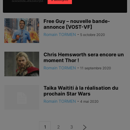
Romain TORMEN
-
14 novembre 2020
Free Guy – nouvelle bande-
annonce [VOST-VF]
Romain TORMEN
-
5 octobre 2020
Chris Hemsworth sera encore un
moment Thor !
Romain TORMEN
-
11 septembre 2020
Taika Waititi à la réalisation du
prochain Star Wars
Romain TORMEN
-
4 mai 2020
1
2
3