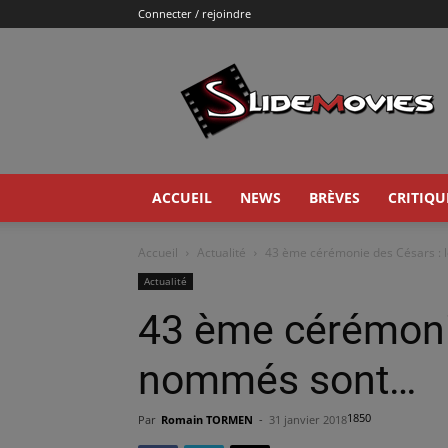
Connecter / rejoindre
Slidemovies
ACCUEIL
NEWS
BRÈVES
CRITIQU
Accueil
Actualité
43 ème cérémonie des Césars :
Actualité
43 ème cérémonie
nommés sont…
1850
Par
Romain TORMEN
-
31 janvier 2018