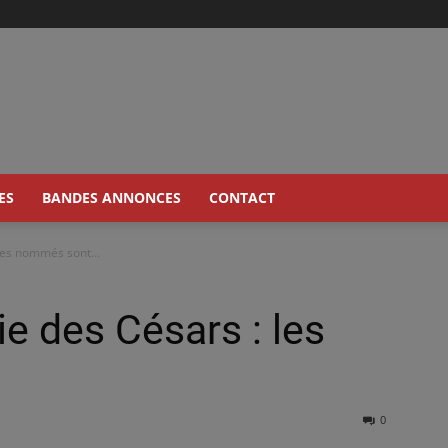
ES
BANDES ANNONCES
CONTACT
 les nommés sont…
 des Césars : les
0