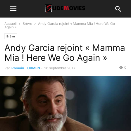
Accueil
Brève
Andy Garcia rejoint « Mamma Mia ! Here We Go
Again »
Brève
Andy Garcia rejoint « Mamma
Mia ! Here We Go Again »
0
Par
Romain TORMEN
-
26 septembre 2017