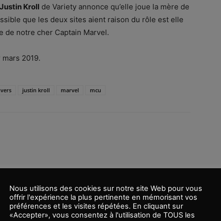
Justin Kroll
de Variety annonce qu’elle joue la mère de
ossible que les deux sites aient raison du rôle est elle
e de notre cher Captain Marvel.
r mars 2019.
nvers
justin kroll
marvel
mcu
Nous utilisons des cookies sur notre site Web pour vous
offrir l'expérience la plus pertinente en mémorisant vos
Article suivant
préférences et les visites répétées. En cliquant sur
Felicity Jones rejoint un casting impressionnant
«Accepter», vous consentez à l'utilisation de TOUS les
dans un film d’animation