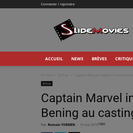
Connecter / rejoindre
Slidemovies
ACCUEIL
NEWS
BRÈVES
CRITIQU
Accueil
Brève
Captain Marvel intègre Annette Beni
Brève
Captain Marvel i
Bening au casting
1985
Par
Romain TORMEN
-
10 mai 2018