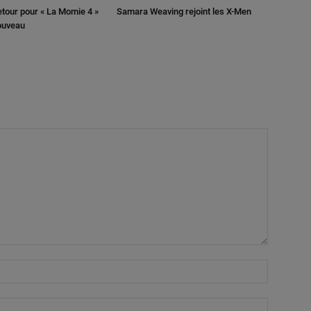
retour pour « La Momie 4 »
Samara Weaving rejoint les X-Men
nouveau