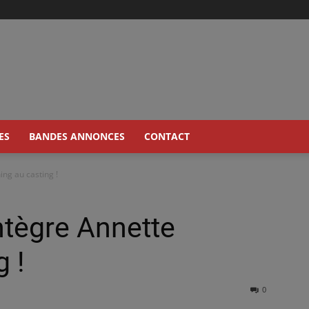
ES
BANDES ANNONCES
CONTACT
ng au casting !
ntègre Annette
 !
0