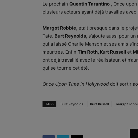
Le prochain
Quentin Tarantino
, Once upon t
plusieurs acteurs ayant déjà travaillés avec l
Margot Robbie
, était presque dans le proje
Tate.
Burt Reynolds
, s’ajoute aussi pour un
qui a laissé Charlie Manson et ses amis s’in
meurtres. Enfin
Tim Roth, Kurt Russell
et
M
ont déjà travaillé avec le réalisateur, et n’
qui se tourne cet été.
Once Upon Time in Hollywood
doit sortir a
TAGS
Burt Reynolds
Kurt Russell
margot robbi