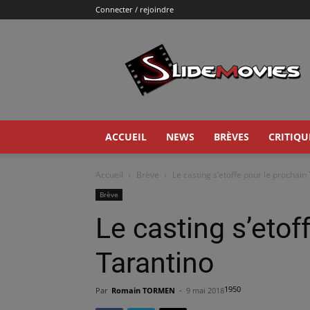
Connecter / rejoindre
Slidemovies
ACCUEIL
NEWS
BRÈVES
CRITIQU
Accueil
Brève
Le casting s’etoffe pour le prochain
Brève
Le casting s’etof
Tarantino
1950
Par
Romain TORMEN
-
9 mai 2018