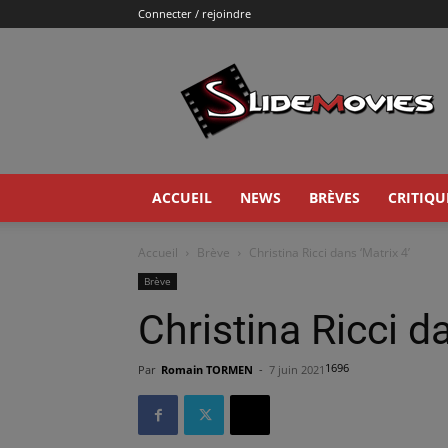
Connecter / rejoindre
Slidemovies
ACCUEIL
NEWS
BRÈVES
CRITIQU
Accueil
Brève
Christina Ricci dans ‘Matrix 4’
Brève
Christina Ricci da
1696
Par
Romain TORMEN
-
7 juin 2021