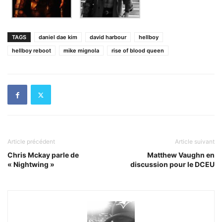
TAGS
daniel dae kim
david harbour
hellboy
hellboy reboot
mike mignola
rise of blood queen
Article précédent
Article suivant
Chris Mckay parle de
Matthew Vaughn en
« Nightwing »
discussion pour le DCEU