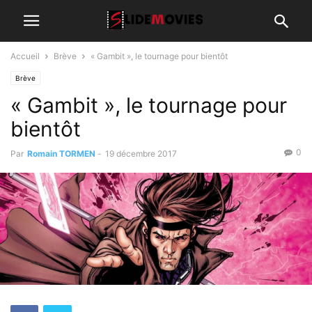
Accueil
Brève
« Gambit », le tournage pour bientôt
Brève
« Gambit », le tournage pour
bientôt
0
Par
Romain TORMEN
-
19 décembre 2017