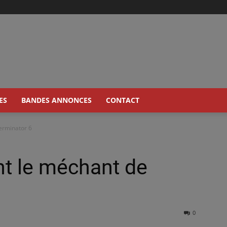
ES
BANDES ANNONCES
CONTACT
erminator 6
nt le méchant de
0