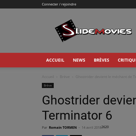
Connecter / rejoindre
Slidemovies
ACCUEIL
NEWS
BRÈVES
CRITIQU
Accueil
Brève
Ghostrider devient le méchant de T
Brève
Ghostrider devie
Terminator 6
2620
Par
Romain TORMEN
-
14 avril 2018