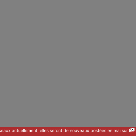
eaux actuellement, elles seront de nouveaux postées en mai sur le
X