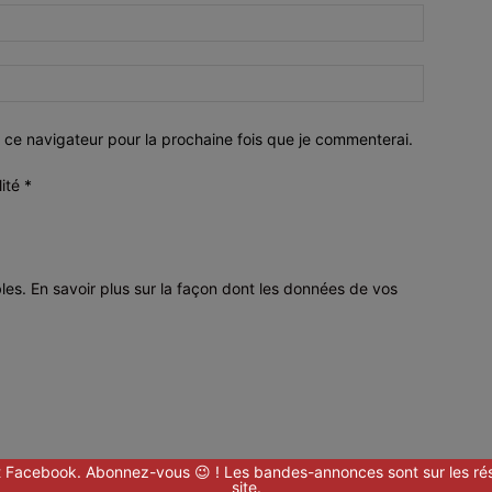
 ce navigateur pour la prochaine fois que je commenterai.
lité
*
bles.
En savoir plus sur la façon dont les données de vos
 Facebook. Abonnez-vous 😉 ! Les bandes-annonces sont sur les rés
site.