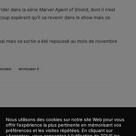
rider dans la série
Marvel Agent of Shield
, dont il n’est
oup espèrent qu’il va revenir dans le show mais ce
ai mais sa sortie a été repoussé au mois de novembre
minator
terminator 6
Nous utilisons des cookies sur notre site Web pour vous
offrir l'expérience la plus pertinente en mémorisant vos
préférences et les visites répétées. En cliquant sur
Article suivant
«Accepter», vous consentez à l'utilisation de TOUS les