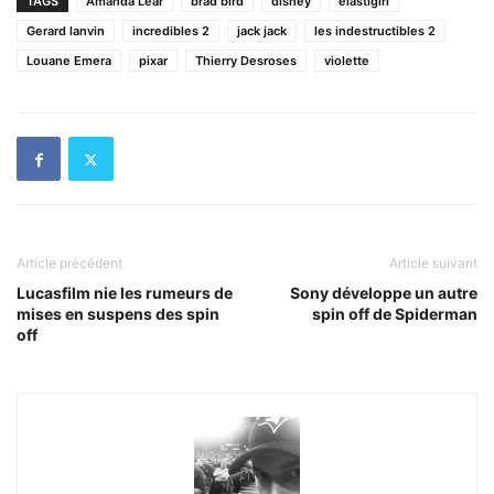
TAGS
Amanda Lear
brad bird
disney
elastigirl
Gerard lanvin
incredibles 2
jack jack
les indestructibles 2
Louane Emera
pixar
Thierry Desroses
violette
Article précédent
Article suivant
Lucasfilm nie les rumeurs de
Sony développe un autre
mises en suspens des spin
spin off de Spiderman
off