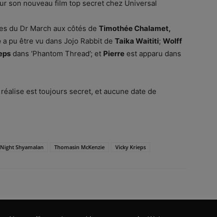
r son nouveau film top secret chez Universal
les du Dr March aux côtés de
Timothée Chalamet,
e
a pu être vu dans Jojo Rabbit de
Taika Waititi
;
Wolff
eps
dans ‘Phantom Thread’; et
Pierre
est apparu dans
t réalise est toujours secret, et aucune date de
Night Shyamalan
Thomasin McKenzie
Vicky Krieps