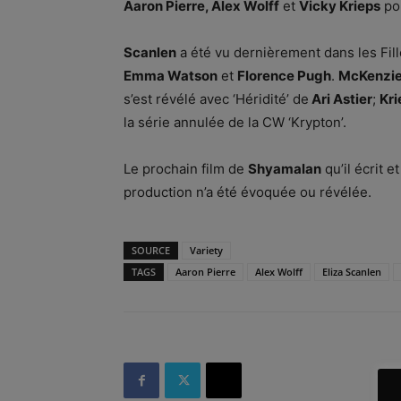
Aaron Pierre, Alex Wolff
et
Vicky Krieps
pou
Scanlen
a été vu dernièrement dans les Fil
Emma Watson
et
Florence Pugh
.
McKenzi
s’est révélé avec ‘Héridité’ de
Ari Astier
;
Kri
la série annulée de la CW ‘Krypton’.
Le prochain film de
Shyamalan
qu’il écrit e
production n’a été évoquée ou révélée.
SOURCE
Variety
TAGS
Aaron Pierre
Alex Wolff
Eliza Scanlen