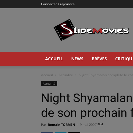
Connecter / rejoindre
Slidemovies
ACCUEIL
NEWS
BRÈVES
CRITIQU
Accueil
Actualité
Night Shyamalan complète le cast
Actualité
Night Shyamalan 
de son prochain f
1851
Par
Romain TORMEN
-
9 mai 2020