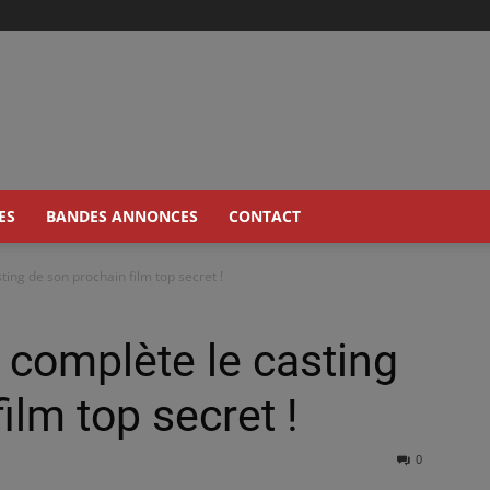
ES
BANDES ANNONCES
CONTACT
ing de son prochain film top secret !
complète le casting
ilm top secret !
0