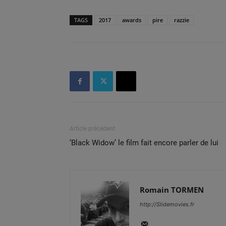
TAGS
2017
awards
pire
razzie
Article précédent
‘Black Widow’ le film fait encore parler de lui
Romain TORMEN
http://Slidemovies.fr