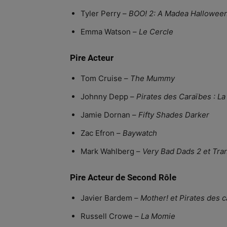
Tyler Perry –
BOO! 2: A Madea Hallowee
Emma Watson –
Le Cercle
Pire Acteur
Tom Cruise –
The Mummy
Johnny Depp –
Pirates des Caraïbes : L
Jamie Dornan –
Fifty Shades Darker
Zac Efron –
Baywatch
Mark Wahlberg –
Very Bad Dads 2 et Tra
Pire Acteur de Second Rôle
Javier Bardem –
Mother! et Pirates des 
Russell Crowe –
La Momie