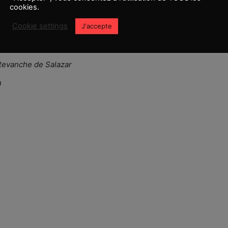
cookies.
es, deux robots ou deux explosions –
Transformers :
Cookie settings
J'accepte
i Movie
 Revanche de Salazar
n