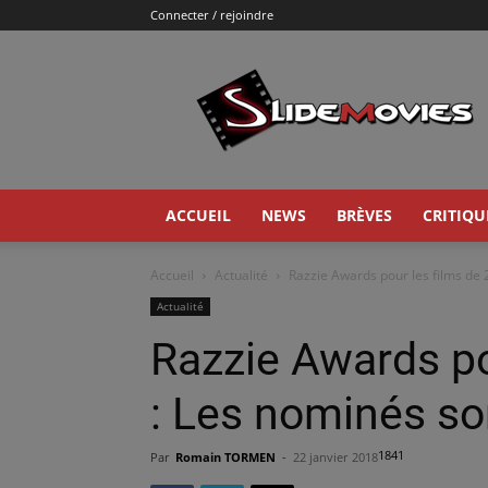
Connecter / rejoindre
Slidemovies
ACCUEIL
NEWS
BRÈVES
CRITIQU
Accueil
Actualité
Razzie Awards pour les films de
Actualité
Razzie Awards po
: Les nominés s
1841
Par
Romain TORMEN
-
22 janvier 2018