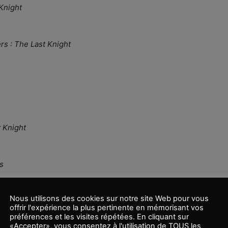
Knight
rs : The Last Knight
 Knight
s
Nous utilisons des cookies sur notre site Web pour vous
offrir l'expérience la plus pertinente en mémorisant vos
s, deux sextoys ou deux positions sexuelle –
préférences et les visites répétées. En cliquant sur
«Accepter», vous consentez à l'utilisation de TOUS les