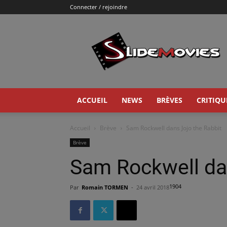
Connecter / rejoindre
Slidemovies
ACCUEIL
NEWS
BRÈVES
CRITIQU
Accueil
Brève
Sam Rockwell dans Jojo the Rabbit
Brève
Sam Rockwell dan
1904
Par
Romain TORMEN
-
24 avril 2018