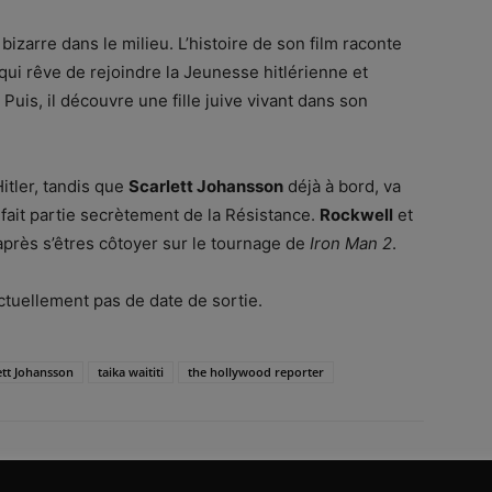
zarre dans le milieu. L’histoire de son film raconte
ui rêve de rejoindre la Jeunesse hitlérienne et
 Puis, il découvre une fille juive vivant dans son
itler, tandis que
Scarlett Johansson
déjà à bord, va
fait partie secrètement de la Résistance.
Rockwell
et
après s’êtres côtoyer sur le tournage de
Iron Man 2
.
ctuellement pas de date de sortie.
ett Johansson
taika waititi
the hollywood reporter