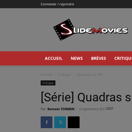
Connecter / rejoindre
Slidemovies
ACCUEIL
NEWS
BRÈVES
CRITIQU
Accueil
Critique
Quadras sur M6
Critique
[Série] Quadras 
2321
Par
Romain TORMEN
-
8 septembre 2017