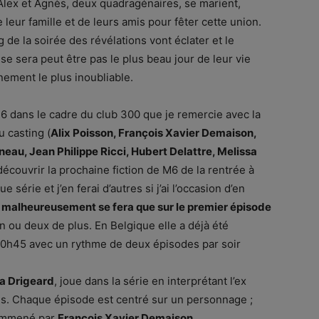
lex et Agnès, deux quadragénaires, se marient,
 leur famille et de leurs amis pour fêter cette union.
g de la soirée des révélations vont éclater et le
se sera peut être pas le plus beau jour de leur vie
nement le plus inoubliable.
M6 dans le cadre du club 300 que je remercie avec la
 casting (
Alix Poisson, François Xavier Demaison,
neau, Jean Philippe Ricci, Hubert Delattre, Melissa
 découvrir la prochaine fiction de M6 de la rentrée à
 série et j’en ferai d’autres si j’ai l’occasion d’en
e malheureusement se fera que sur le premier épisode
un ou deux de plus. En Belgique elle a déjà été
à 20h45 avec un rythme de deux épisodes par soir
a Drigeard
, joue dans la série en interprétant l’ex
nes. Chaque épisode est centré sur un personnage ;
 emmené par
Francois Xavier Demaison
.