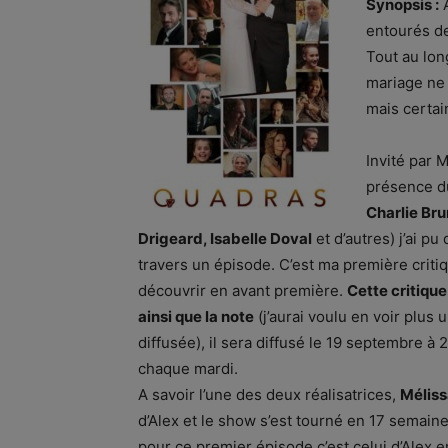
Synopsis :
A
entourés de
Tout au lon
mariage ne 
mais certai
Invité par 
présence du
Charlie Bru
Drigeard, Isabelle Doval
et d’autres) j’ai pu
travers un épisode. C’est ma première critique
découvrir en avant première.
Cette critiqu
ainsi que la note
(j’aurai voulu en voir plus 
diffusée), il sera diffusé le 19 septembre 
chaque mardi.
A savoir l’une des deux réalisatrices,
Méliss
d’Alex et le show s’est tourné en 17 semai
pour ce premier épisode c’est celui d’Alex