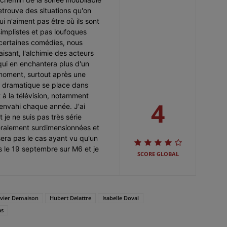
retrouve des situations qu'on
i n'aiment pas être où ils sont
simplistes et pas loufoques
certaines comédies, nous
laisant, l'alchimie des acteurs
qui en enchantera plus d'un
 moment, surtout après une
e dramatique se place dans
 à la télévision, notamment
4
 envahi chaque année. J'ai
 je ne suis pas très série
éralement surdimensionnées et
 sera pas le cas ayant vu qu'un
us le 19 septembre sur M6 et je
SCORE GLOBAL
avier Demaison
Hubert Delattre
Isabelle Doval
as