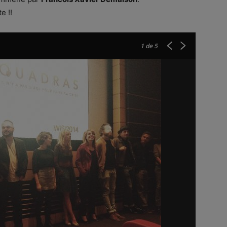
e !!
1
de 5