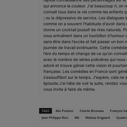
qui annonce la couleur. J'ai beaucoup ri, on 
connait tous dans la vie comme les enfants qu
; ou la dépressive de service. Les dialogues 
comme on a souvent l'habitude d'avoir dans 
donne un cocktail jouissif de rires naturels. P
nous entraînent dans un tourbillon d'humour 
sans être dans l'excès et fait passer un bon
journée de travail exténuante. Cette comédi
l'ère du temps et change de ce qu'on connait
avec le nombre de séries policières qui nous
adoré et trouve génial cette vision et pourtant
française. Les comédies en France sont gén
s'essoufflent sur le temps. J'espère, cela ne
épisode.J'ai hâte de voir la suite, rendez vo
vous invite à faire de même.
TAGS
Alix Poisson
Charlie Bruneau
François X
Jean Philippe Ricci
M6
Melissa Drigeard
Quadr