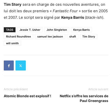
Tim Story
sera en charge de ces nouvelles aventures, on
lui doit les deux premiers «
Fantastic Four
» sortie en 2005
et 2007. Le script sera signé par
Kenya Barris
(
black-ish
).
TAGS
Jessie T. Usher
John Singleton
Kenya Barris
Richard Roundtree
samuel lee jackson
shaft
Tim Story
will smith
Article précédent
Article suivant
Atomic Blonde est explosif !
Netflix s’offre les services de
Paul Greengrass