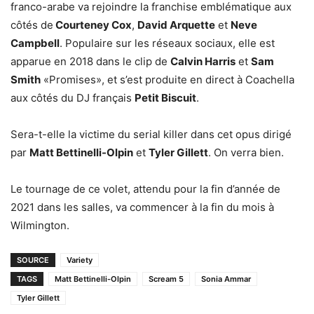
franco-arabe va rejoindre la franchise emblématique aux
côtés de
Courteney Cox
,
David Arquette
et
Neve
Campbell
. Populaire sur les réseaux sociaux, elle est
apparue en 2018 dans le clip de
Calvin Harris
et
Sam
Smith
«Promises», et s’est produite en direct à Coachella
aux côtés du DJ français
Petit Biscuit
.
Sera-t-elle la victime du serial killer dans cet opus dirigé
par
Matt Bettinelli-Olpin
et
Tyler Gillett
. On verra bien.
Le tournage de ce volet, attendu pour la fin d’année de
2021 dans les salles, va commencer à la fin du mois à
Wilmington.
SOURCE
Variety
TAGS
Matt Bettinelli-Olpin
Scream 5
Sonia Ammar
Tyler Gillett