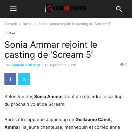
Accueil
Brève
Sonia Ammar rejoint le casting de ‘Scream 5’
Brève
Sonia Ammar rejoint le
casting de ‘Scream 5’
0
Par
Romain TORMEN
-
17 septembre 2020
Selon Variety,
Sonia Ammar
vient de rejoindre le casting
du prochain volet de Scream.
Après être apparue Jappeloup de
Guillaume Canet
,
Ammar
, la jeune chanteuse, mannequin et comédienne