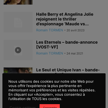
Halle Berry et Angelina Jolie
rejoignent le thriller
d’espionnage ‘Maude vs...
Romain TORMEN
-
20 avril 2023
Les Eternels – bande-annonce
[VOST-VF]
Romain TORMEN
-
24 mai 2021
Le Seul et Unique Ivan – bande-
annonce [VF]
Romain TORMEN
-
Nous utilisons des cookies sur notre site Web pour
13 août 2020
vous offrir l'expérience la plus pertinente en
mémorisant vos préférences et les visites répétées.
En cliquant sur «Accepter», vous consentez à
Maléfique le pouvoir du mal, une
l'utilisation de TOUS les cookies.
nouvelle histoire toujours aussi
magique
Cookie settings
J'accepte