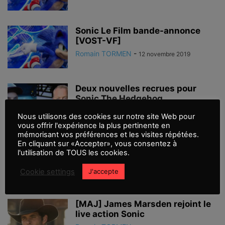
Sonic Le Film bande-annonce
[VOST-VF]
Romain TORMEN
-
12 novembre 2019
Deux nouvelles recrues pour
Sonic The Hedgehog
Romain TORMEN
-
10 août 2018
Nous utilisons des cookies sur notre site Web pour
vous offrir l'expérience la plus pertinente en
mémorisant vos préférences et les visites répétées.
En cliquant sur «Accepter», vous consentez à
Jim Carrey devrait intègrer le live
l'utilisation de TOUS les cookies.
action de Sonic
Romain TORMEN
-
30 juin 2018
Cookie settings
J'accepte
[MAJ] James Marsden rejoint le
live action Sonic