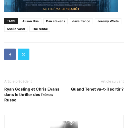
TAGS
Alison Brie
Dan stevens
dave franco
Jeremy White
Sheila Vand
The rental
Article précédent
Article suivant
Ryan Gosling et Chris Evans
Quand Tenet va-t-il sortir ?
dans le thriller des frères
Russo