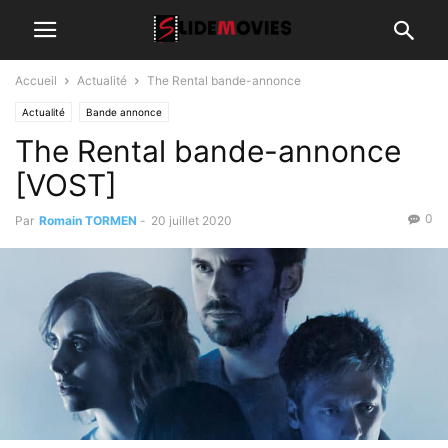
Accueil
Actualité
The Rental bande-annonce
Actualité
Bande annonce
The Rental bande-annonce
[VOST]
0
Par
Romain TORMEN
-
20 juillet 2020