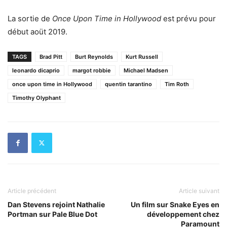
La sortie de
Once Upon Time in Hollywood
est prévu pour
début aoüt 2019.
TAGS
Brad Pitt
Burt Reynolds
Kurt Russell
leonardo dicaprio
margot robbie
Michael Madsen
once upon time in Hollywood
quentin tarantino
Tim Roth
Timothy Olyphant
Article précédent
Article suivant
Dan Stevens rejoint Nathalie
Un film sur Snake Eyes en
Portman sur Pale Blue Dot
développement chez
Paramount