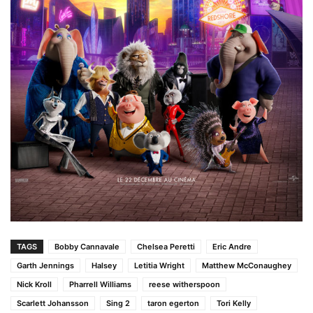
TAGS
Bobby Cannavale
Chelsea Peretti
Eric Andre
Garth Jennings
Halsey
Letitia Wright
Matthew McConaughey
Nick Kroll
Pharrell Williams
reese witherspoon
Scarlett Johansson
Sing 2
taron egerton
Tori Kelly