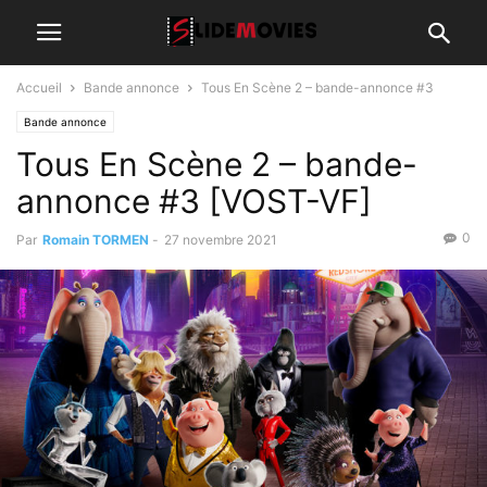
Accueil
Bande annonce
Tous En Scène 2 – bande-annonce #3
Bande annonce
Tous En Scène 2 – bande-
annonce #3 [VOST-VF]
0
Par
Romain TORMEN
-
27 novembre 2021