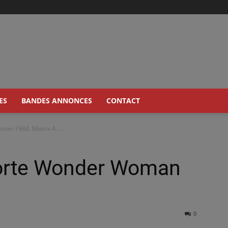
ES
BANDES ANNONCES
CONTACT
man 1984, Matrix 4….
porte Wonder Woman
0