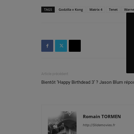
TAGS
Godzilla v Kong
Matrix 4
Tenet
Warne
Article précédent
Bientôt ‘Happy Birthdead 3’ ? Jason Blum répo
Romain TORMEN
http://Slidemovies.fr