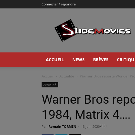
Connecter / rejoindre
Slidemovies
ACCUEIL
NEWS
BRÈVES
CRITIQU
Accueil
Actualité
Warner Bros reporte Wonder Wo
Actualité
Warner Bros re
1984, Matrix 4….
2851
Par
Romain TORMEN
-
13 juin 2020