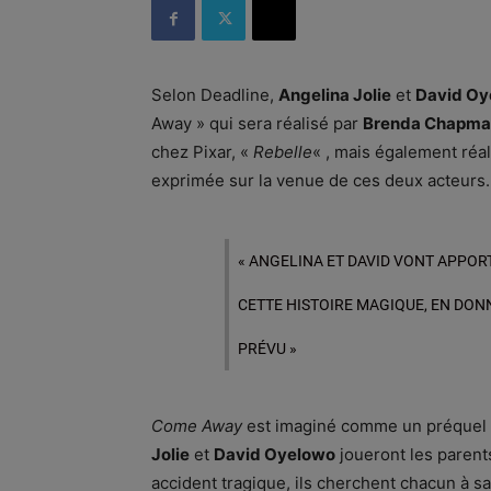
Selon Deadline,
Angelina Jolie
et
David Oy
Away » qui sera réalisé par
Brenda Chapma
chez Pixar, «
Rebelle
« , mais également réa
exprimée sur la venue de ces deux acteurs.
« ANGELINA ET DAVID VONT APPOR
CETTE HISTOIRE MAGIQUE, EN DON
PRÉVU »
Come Away
est imaginé comme un préquel à
Jolie
et
David Oyelowo
joueront les parents
accident tragique, ils cherchent chacun à s