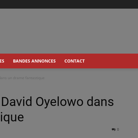
ES
BANDES ANNONCES
CONTACT
 dans un drame fantastique
t David Oyelowo dans
tique
0