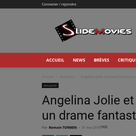
Connecter / rejoindre
Slidemovies
ACCUEIL
NEWS
BRÈVES
CRITIQU
Accueil
Actualité
Angelina Jolie et David Oyelowo
Actualité
Angelina Jolie e
un drame fantas
1932
Par
Romain TORMEN
-
31 mai 2018