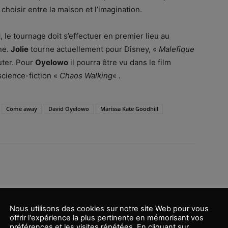
 choisir entre la maison et l’imagination.
l
, le tournage doit s’effectuer en premier lieu au
ne.
Jolie
tourne actuellement pour Disney, «
Malefique
uter. Pour
Oyelowo
il pourra être vu dans le film
science-fiction «
Chaos Walking
« .
Come away
David Oyelowo
Marissa Kate Goodhill
Nous utilisons des cookies sur notre site Web pour vous
offrir l'expérience la plus pertinente en mémorisant vos
préférences et les visites répétées. En cliquant sur