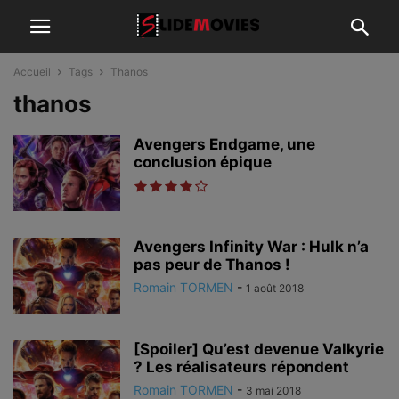
Accueil
Tags
Thanos
thanos
Avengers Endgame, une
conclusion épique
Avengers Infinity War : Hulk n’a
pas peur de Thanos !
Romain TORMEN
-
1 août 2018
[Spoiler] Qu’est devenue Valkyrie
? Les réalisateurs répondent
Romain TORMEN
-
3 mai 2018