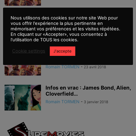
Avengers Infinity War, Thanos à
Nous utilisons des cookies sur notre site Web pour
vous offrir l'expérience la plus pertinente en
l’honneur
mémorisant vos préférences et les visites répétées.
En cliquant sur «Accepter», vous consentez à
l'utilisation de TOUS les cookies.
Cookie settings
J'accepte
Et si on parlait d’Avengers Infinity
War !
Romain TORMEN
-
23 avril 2018
Infos en vrac : James Bond, Alien,
Cloverfield…
Romain TORMEN
-
3 janvier 2018