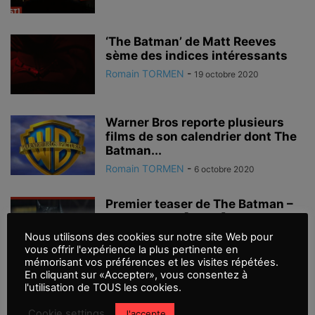
‘The Batman’ de Matt Reeves
sème des indices intéressants
Romain TORMEN
-
19 octobre 2020
Warner Bros reporte plusieurs
films de son calendrier dont The
Batman...
Romain TORMEN
-
6 octobre 2020
Premier teaser de The Batman –
DC Fandome [VOST]
Romain TORMEN
-
Nous utilisons des cookies sur notre site Web pour
23 août 2020
vous offrir l'expérience la plus pertinente en
mémorisant vos préférences et les visites répétées.
En cliquant sur «Accepter», vous consentez à
‘The Batman’ une date de reprise
l'utilisation de TOUS les cookies.
et un changement dans son...
Cookie settings
J'accepte