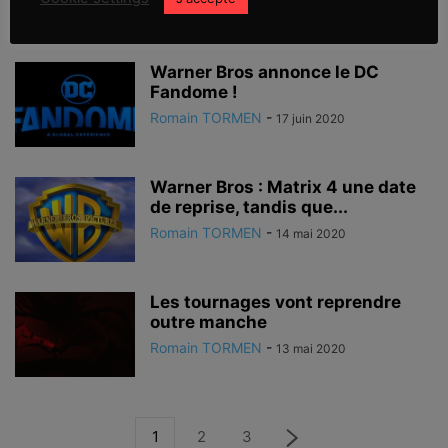
Romain TORMEN
-
14 juillet 2020
Warner Bros annonce le DC
Fandome !
Romain TORMEN
-
17 juin 2020
Warner Bros : Matrix 4 une date
de reprise, tandis que...
Romain TORMEN
-
14 mai 2020
Les tournages vont reprendre
outre manche
Romain TORMEN
-
13 mai 2020
1
2
3